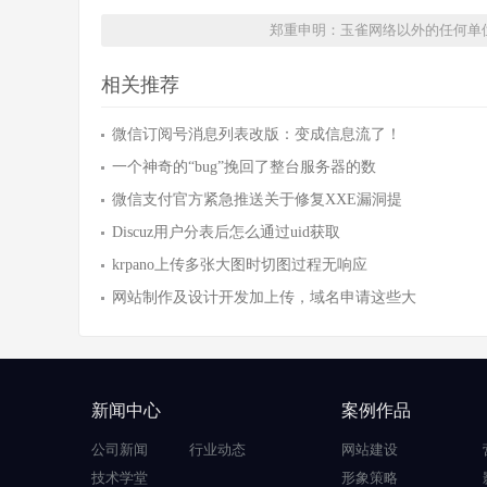
郑重申明：玉雀网络以外的任何单
相关推荐
微信订阅号消息列表改版：变成信息流了！
一个神奇的“bug”挽回了整台服务器的数
微信支付官方紧急推送关于修复XXE漏洞提
Discuz用户分表后怎么通过uid获取
krpano上传多张大图时切图过程无响应
网站制作及设计开发加上传，域名申请这些大
新闻中心
案例作品
公司新闻
行业动态
网站建设
技术学堂
形象策略