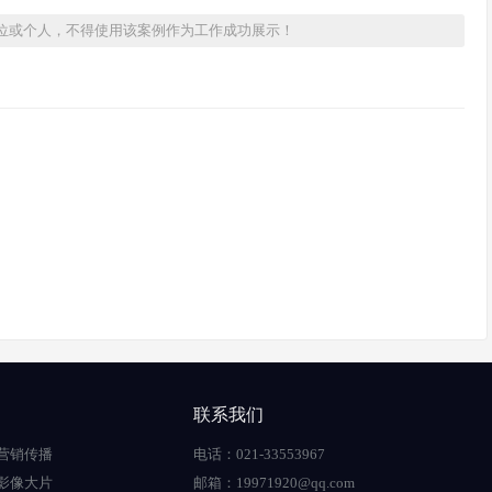
位或个人，不得使用该案例作为工作成功展示！
联系我们
营销传播
电话：021-33553967
影像大片
邮箱：19971920@qq.com