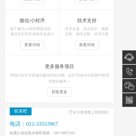
微信/小程序
技术支持
基于微信/小程序模板消息、
技术支援、安全防护、模板
微信支付等开放组件及接口
定制、插件定制、技术方案
开发各类微信场景应用！
等技术支持服务
查看详情
查看详情
更多服务项目
在线咨
用我们的专业和诚信赢得您的信赖，从PC到移动互联网均有您
想要的服务！
询
021-
获取更多
33553
联系吧
在百度地图上找到我们
电话：021-33553967
如遇占线或暂未接听请拨：186 1688 0101