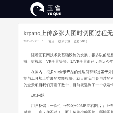
krpano上传多张大图时切图过程
2025-05-22 13:16
栏目：
技术学堂
查看(
294
)
随着互联网技术及基础设施的发展，很多以前想
播、短视频、VR全景等等。就VR全景而已，最近今
在国内，很多VR全景产品的处理引擎都是基于外国
能与工具加上扩展的功能模块。就目前我们参与过的VR项
的全景项目我们开发了数个，目前就遇到了一个极端
x01问题
用户反馈：一次性上传20张20MB左右图片；上
时候，一直卡住不动了。而上传较少的图片（哪怕图片