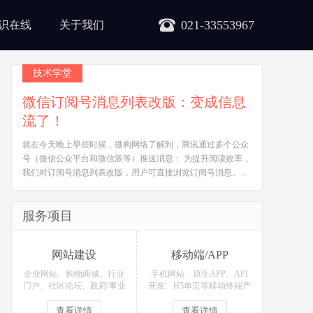
021-33553967
识在线
关于我们
技术学堂
微信订阅号消息列表改版：变成信息
流了！
就在今天晚上早些时候，微构网络了解到，腾讯通过多个公众
号（微信公众平台和微信派等）推送消息： 为提升阅读效率，
我们对订阅号消息列表改版，用户可直接浏览订阅号消息。...
服务项目
网站建设
移动端/APP
企业网站、购物商城、行业
手机网站、原生APP、API
门户、社区论坛、政府/事业
开发、H5单页等移动终端产
单位等网站定制开发！
品定制开发！
查看详情
查看详情