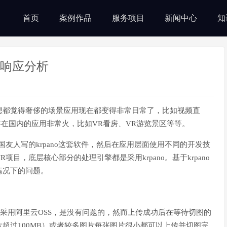
首页
案例作品
服务项目
新闻中心
知
无响应分析
想都觉得奢侈的场景应用现在都变得非常日常了，比如视频直
年在国内的应用非常火，比如VR看房、VR游览景区等等。
友人写的krpano这套软件，然后在应用层面使用不同的开发技
目，底层核心部分的处理引擎都是采用krpano。基于krpano
情况下的问题。
传采用阿里云OSS，是没有问题的，然而上传成功后在等待切图的
超过100MB）或者较多图片每张图片很小都可以上传并切图完