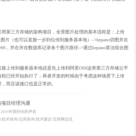
采用第三方存储的架构项目，全景图片处理的基本流程是：上传
取图片（也可以直接一步到位传到服务器本地）–>krpano切图并在
S，并在并在数据库记录各个图片路径–>通过krpano算法组合图
接上传到服务器本地还是先上传到阿里OSS这类第三方存储云平
流程已经开始执行了；再者开发的时候由于考虑这种场景下上传
理，而且该接口也是正常的。
与项目经理沟通
24小时期待你的声音
/技术咨询/运营咨询/技术建议/互联网交流