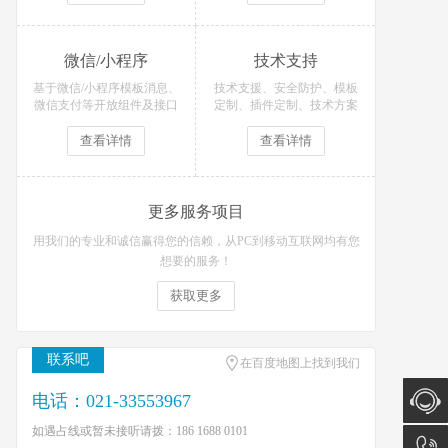
微信/小程序
技术支持
基于微信/小程序模板消息、
技术支援、安全防护、模板
微信支付等开放组件及接口
定制、插件定制、技术方案
开发各类微信场景应用！
等技术支持服务
查看详情
查看详情
更多服务项目
用我们的专业和诚信赢得您的信赖，从PC到移动互联网均有您
想要的服务！
获取更多
联系吧
在百度地图上找到我们
电话：021-33553967
如遇占线或暂未接听请拨：186 1688 0101
在线咨