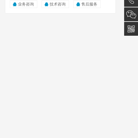
业务咨询
技术咨询
售后服务
询
021-
33553