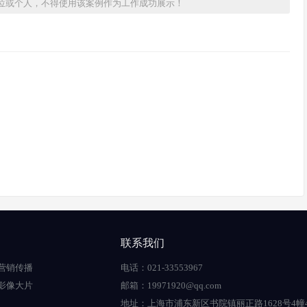
位或个人，不得使用该案例作为工作成功展示！
联系我们
营销传播
电话：021-33553967
影像大片
邮箱：19971920@qq.com
地址：上海市浦东新区书院镇丽正路1628号4幢4