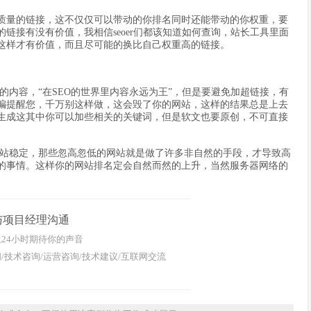
量的链接，这不仅仅可以带动的你排名同时还能带动的你权重，要
链接有没有价值，我相信seoer们都该知道如何查询，站长工具里面
这样才有价值，而且尽可能的换比自己权重高的链接。
容，“在SEO的世界里内容永远为王”，但是要避免加超链接，有
编提醒您，千万别这样做，这会毁了你的网站，这样的结果总是上去
生成这其中你可以加些相关的关键词，但是软文也要原创，不可直接
稳定，那些忽高忽低的网站就是做了许多非自然的手段，才导致高
的事情。这样你的网站排名定会自然而然的上升，当然服务器网络的
与项目经理沟通
24小时期待你的声音
/技术咨询/运营咨询/技术建议/互联网交流