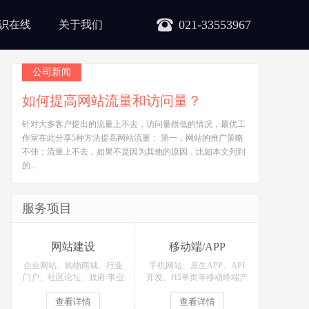
021-33553967
识在线
关于我们
公司新闻
如何提高网站流量和访问量？
针对大多客户提出的流量上不去，访问量很低的情况，最优工
作室在此分享5种方法提高网站流量： 第一，网站的推广策略
不佳；流量上不去，如果不是因为其他的原因，比如本文列到
的...
服务项目
网站建设
移动端/APP
企业网站、购物商城、行业
手机网站、原生APP、API
门户、社区论坛、政府/事业
开发、H5单页等移动终端产
单位等网站定制开发！
品定制开发！
查看详情
查看详情